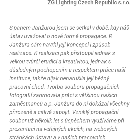
ZG Lighting Czech Republic s.r.o.
S panem Janžurou jsem se setkal v době, kdy náš
ústav uvažoval o nové formě propagace. P.
Janžura sám navrhl její koncepci i způsob
realizace. K realizaci pak přistoupil jednak s
velkou tvůrčí erudicí a kreativitou, jednak s
důsledným pochopením a respektem práce naší
instituce, takže nijak nenarušila její běžný
pracovní chod. Tvorba souboru propagačních
fotografií zahrnovala práci s většinou našich
zaměstnanců a p. Janžura do ní dokázal všechny
přirozeně a citlivě zapojit. Vzniklý propagační
soubor už několik let s úspěchem využíváme při
prezentaci na veřejných akcích, na webových
stránkách ústavu a v našich pracovních