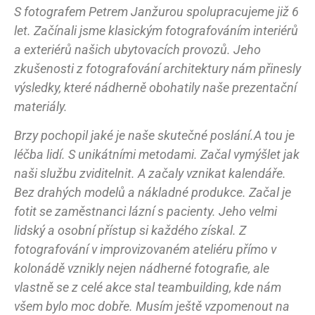
S fotografem Petrem Janžurou spolupracujeme již 6
let. Začínali jsme klasickým fotografováním interiérů
a exteriérů našich ubytovacích provozů. Jeho
zkušenosti z fotografování architektury nám přinesly
výsledky, které nádherně obohatily naše prezentační
materiály.
Brzy pochopil jaké je naše skutečné poslání.A tou je
léčba lidí. S unikátními metodami. Začal vymýšlet jak
naši službu zviditelnit. A začaly vznikat kalendáře.
Bez drahých modelů a nákladné produkce. Začal je
fotit se zaměstnanci lázní s pacienty. Jeho velmi
lidský a osobní přístup si každého získal. Z
fotografování v improvizovaném ateliéru přímo v
kolonádě vznikly nejen nádherné fotografie, ale
vlastně se z celé akce stal teambuilding, kde nám
všem bylo moc dobře. Musím ještě vzpomenout na