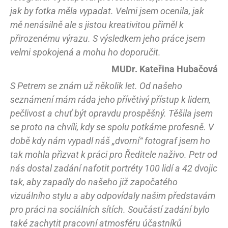
jak by fotka měla vypadat. Velmi jsem ocenila, jak
mě nenásilně ale s jistou kreativitou přiměl k
přirozenému výrazu. S výsledkem jeho práce jsem
velmi spokojená a mohu ho doporučit.
MUDr. Kateřina Hubačová
S Petrem se znám už několik let. Od našeho
seznámení mám ráda jeho přívětivý přístup k lidem,
pečlivost a chuť být opravdu prospěšný. Těšila jsem
se proto na chvíli, kdy se spolu potkáme profesně. V
době kdy nám vypadl náš „dvorní“ fotograf jsem ho
tak mohla přizvat k práci pro Ředitele naživo. Petr od
nás dostal zadání nafotit portréty 100 lidí a 42 dvojic
tak, aby zapadly do našeho již započatého
vizuálního stylu a aby odpovídaly našim představám
pro práci na sociálních sítích. Součástí zadání bylo
také zachytit pracovní atmosféru účastníků